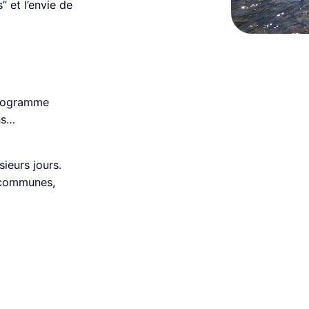
 et l’envie de
 programme
ns…
ieurs jours.
, communes,