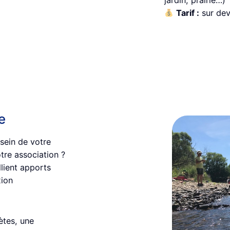
jardin, prairie…)
Tarif :
sur dev
e
sein de votre
otre association ?
allient apports
xion
ètes, une